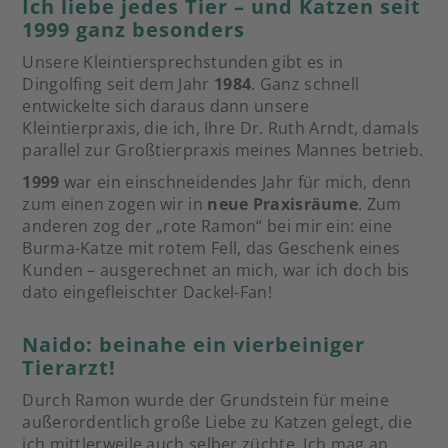
Ich liebe jedes Tier – und Katzen seit
1999 ganz besonders
Unsere Kleintiersprechstunden gibt es in
Dingolfing seit dem Jahr
1984
. Ganz schnell
entwickelte sich daraus dann unsere
Kleintierpraxis, die ich, Ihre Dr. Ruth Arndt, damals
parallel zur Großtierpraxis meines Mannes betrieb.
1999
war ein einschneidendes Jahr für mich, denn
zum einen zogen wir in
neue Praxisräume
. Zum
anderen zog der „rote Ramon“ bei mir ein: eine
Burma-Katze mit rotem Fell, das Geschenk eines
Kunden – ausgerechnet an mich, war ich doch bis
dato eingefleischter Dackel-Fan!
Naido: beinahe ein vierbeiniger
Tierarzt!
Durch Ramon wurde der Grundstein für meine
außerordentlich große Liebe zu Katzen gelegt, die
ich mittlerweile auch selber züchte. Ich mag an