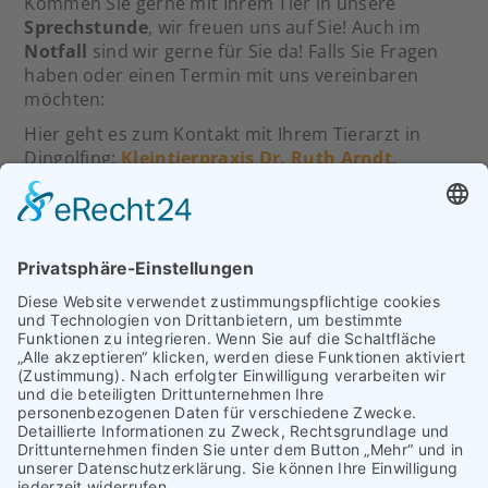
Kommen Sie gerne mit Ihrem Tier in unsere
Sprechstunde
, wir freuen uns auf Sie! Auch im
Notfall
sind wir gerne für Sie da! Falls Sie Fragen
haben oder einen Termin mit uns vereinbaren
möchten:
Hier geht es zum Kontakt mit Ihrem Tierarzt in
Dingolfing:
Kleintierpraxis Dr. Ruth Arndt
.
Kontakt & Anfahrt